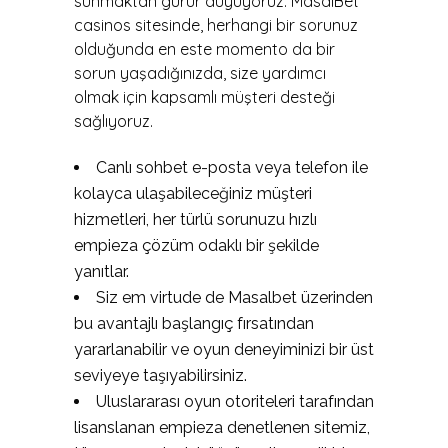
sunmaktan gurur duyuyoruz. MasalBet
casinos sitesinde, herhangi bir sorunuz
olduğunda en este momento da bir
sorun yaşadığınızda, size yardımcı
olmak için kapsamlı müşteri desteği
sağlıyoruz.
Canlı sohbet e-posta veya telefon ile
kolayca ulaşabileceğiniz müşteri
hizmetleri, her türlü sorunuzu hızlı
empieza çözüm odaklı bir şekilde
yanıtlar.
Siz em virtude de Masalbet üzerinden
bu avantajlı başlangıç fırsatından
yararlanabilir ve oyun deneyiminizi bir üst
seviyeye taşıyabilirsiniz.
Uluslararası oyun otoriteleri tarafından
lisanslanan empieza denetlenen sitemiz,