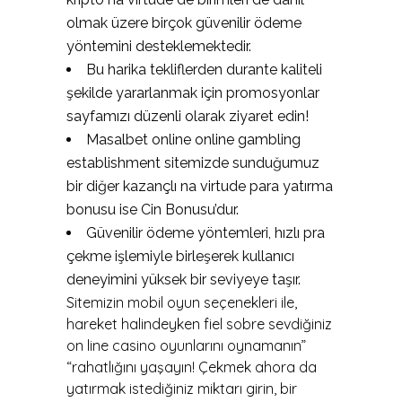
olmak üzere birçok güvenilir ödeme
yöntemini desteklemektedir.
Bu harika tekliflerden durante kaliteli
şekilde yararlanmak için promosyonlar
sayfamızı düzenli olarak ziyaret edin!
Masalbet online online gambling
establishment sitemizde sunduğumuz
bir diğer kazançlı na virtude para yatırma
bonusu ise Cin Bonusu’dur.
Güvenilir ödeme yöntemleri, hızlı pra
çekme işlemiyle birleşerek kullanıcı
deneyimini yüksek bir seviyeye taşır.
Sitemizin mobil oyun seçenekleri ile,
hareket halindeyken fiel sobre sevdiğiniz
on line casino oyunlarını oynamanın”
“rahatlığını yaşayın! Çekmek ahora da
yatırmak istediğiniz miktarı girin, bir