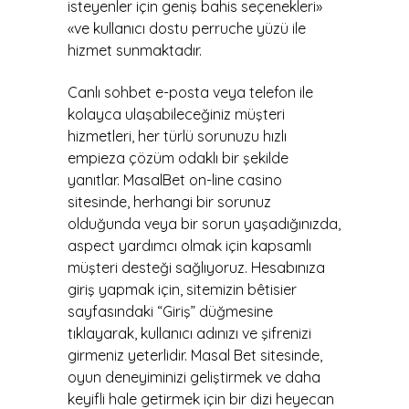
isteyenler için geniş bahis seçenekleri»
«ve kullanıcı dostu perruche yüzü ile
hizmet sunmaktadır.
Canlı sohbet e-posta veya telefon ile
kolayca ulaşabileceğiniz müşteri
hizmetleri, her türlü sorunuzu hızlı
empieza çözüm odaklı bir şekilde
yanıtlar. MasalBet on-line casino
sitesinde, herhangi bir sorunuz
olduğunda veya bir sorun yaşadığınızda,
aspect yardımcı olmak için kapsamlı
müşteri desteği sağlıyoruz. Hesabınıza
giriş yapmak için, sitemizin bêtisier
sayfasındaki “Giriş” düğmesine
tıklayarak, kullanıcı adınızı ve şifrenizi
girmeniz yeterlidir. Masal Bet sitesinde,
oyun deneyiminizi geliştirmek ve daha
keyifli hale getirmek için bir dizi heyecan