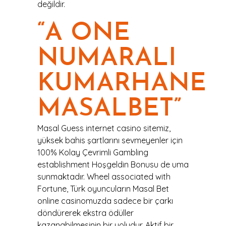
değildir.
“A ONE
NUMARALI
KUMARHANE
MASALBET”
Masal Guess internet casino sitemiz,
yüksek bahis şartlarını sevmeyenler için
100% Kolay Çevrimli Gambling
establishment Hoşgeldin Bonusu de uma
sunmaktadır. Wheel associated with
Fortune, Türk oyuncuların Masal Bet
online casinomuzda sadece bir çarkı
döndürerek ekstra ödüller
kazanabilmesinin bir yoludur. Aktif bir