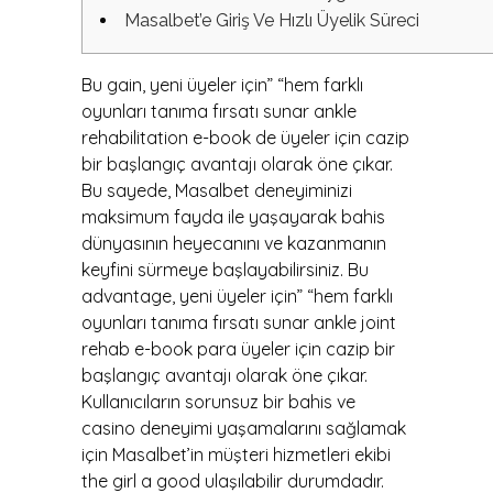
Masalbet’e Giriş Ve Hızlı Üyelik Süreci
Bu gain, yeni üyeler için” “hem farklı
oyunları tanıma fırsatı sunar ankle
rehabilitation e-book de üyeler için cazip
bir başlangıç avantajı olarak öne çıkar.
Bu sayede, Masalbet deneyiminizi
maksimum fayda ile yaşayarak bahis
dünyasının heyecanını ve kazanmanın
keyfini sürmeye başlayabilirsiniz. Bu
advantage, yeni üyeler için” “hem farklı
oyunları tanıma fırsatı sunar ankle joint
rehab e-book para üyeler için cazip bir
başlangıç avantajı olarak öne çıkar.
Kullanıcıların sorunsuz bir bahis ve
casino deneyimi yaşamalarını sağlamak
için Masalbet’in müşteri hizmetleri ekibi
the girl a good ulaşılabilir durumdadır.