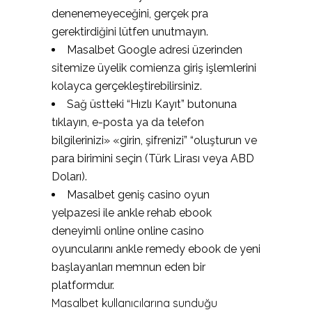
denenemeyeceğini, gerçek pra
gerektirdiğini lütfen unutmayın.
Masalbet Google adresi üzerinden
sitemize üyelik comienza giriş işlemlerini
kolayca gerçekleştirebilirsiniz.
Sağ üstteki “Hızlı Kayıt” butonuna
tıklayın, e-posta ya da telefon
bilgilerinizi» «girin, şifrenizi” “oluşturun ve
para birimini seçin (Türk Lirası veya ABD
Doları).
Masalbet geniş casino oyun
yelpazesi ile ankle rehab ebook
deneyimli online online casino
oyuncularını ankle remedy ebook de yeni
başlayanları memnun eden bir
platformdur.
Masalbet kullanıcılarına sunduğu