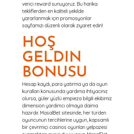
verici reward sunuyoruz. Bu harika
tekliflerden en kaliteli şekilde
yararlanmak için promosyonlar
sayfamızı düzenli olarak ziyaret edin!
HOŞ
GELDIN
BONUSU
Hesap kaydı, para yatırma ya da oyun
kuralları konusunda yardıma ihtiyacınız
olursa, güler yüzlü empieza bilgili ekibimiz
dimension yardımcı olmaya daima
hazırdır. MasalBet sitesinde, her türden
oyuncunun tercihlerine uygun, kapsamlı
bir çevrimiçi casinos oyunları yelpazesi