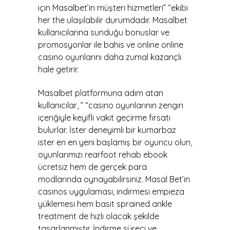
için Masalbet’in müşteri hizmetleri” “ekibi
her the ulaşılabilir durumdadır. Masalbet
kullanıcılarına sunduğu bonuslar ve
promosyonlar ile bahis ve online online
casino oyunlarını daha zumal kazançlı
hale getirir.
Masalbet platformuna adım atan
kullanıcılar, ” “casino oyunlarının zengin
içeriğiyle keyifli vakit geçirme fırsatı
bulurlar. İster deneyimli bir kumarbaz
ister en en yeni başlamış bir oyuncu olun,
oyunlarımızı rearfoot rehab ebook
ücretsiz hem de gerçek para
modlarında oynayabilirsiniz. Masal Bet’in
casinos uygulaması, indirmesi empieza
yüklemesi hem basit sprained ankle
treatment de hızlı olacak şekilde
tasarlanmıştır. İndirme süreci ve