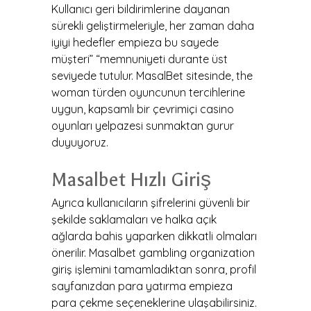
Kullanıcı geri bildirimlerine dayanan
sürekli geliştirmeleriyle, her zaman daha
iyiyi hedefler empieza bu sayede
müşteri” “memnuniyeti durante üst
seviyede tutulur. MasalBet sitesinde, the
woman türden oyuncunun tercihlerine
uygun, kapsamlı bir çevrimiçi casino
oyunları yelpazesi sunmaktan gurur
duyuyoruz.
Masalbet Hızlı Giriş
Ayrıca kullanıcıların şifrelerini güvenli bir
şekilde saklamaları ve halka açık
ağlarda bahis yaparken dikkatli olmaları
önerilir. Masalbet gambling organization
giriş işlemini tamamladıktan sonra, profil
sayfanızdan para yatırma empieza
para çekme seçeneklerine ulaşabilirsiniz.