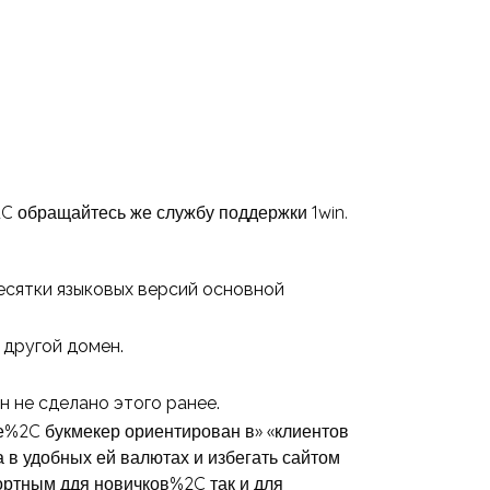
2C обращайтесь же службу поддержки 1win.
сятки языковых версий основной
 другой домен.
 не сделано этого ранее.
е%2C букмекер ориентирован в» «клиентов
 в удобных ей валютах и избегать сайтом
ортным ддя новичков%2C так и для