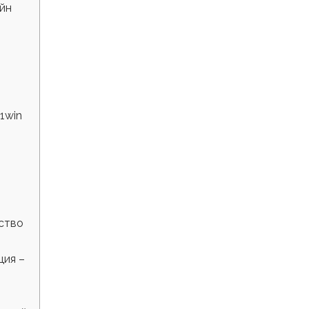
йн
1win
ство
ция –