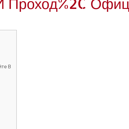
 И Проход%2C Офи
йте В