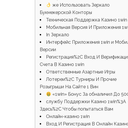
же Использовать Зеркало
Букмекерской Конторы
Техническая Поддержка Казино 1win
Мобильная Версия И Приложения 1w
In Зеркало
Интерфейс Приложения 1win и Моби
Версии
Регистрация%2C Вход И Верификаци
Счета В Казино 1win
Ответственные Азартные Игры
Лотереи%2C Турниры И Прочие
Розыгрыши На Сайте 1 Вин
«1win» Бонус За обналичил До 50
службу Поддержки Казино 1win%3A
Здесь%2C Чтобы попытаться Вам
Онлайн-казино 1win
Вход И Регистрация В Онлайн Казино