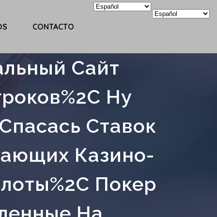
OS
CONTACTO
альный Сайт
гроков%2C Ну
Спасась Ставок
вающих Казино-
Слоты%2C Покер
ленные На