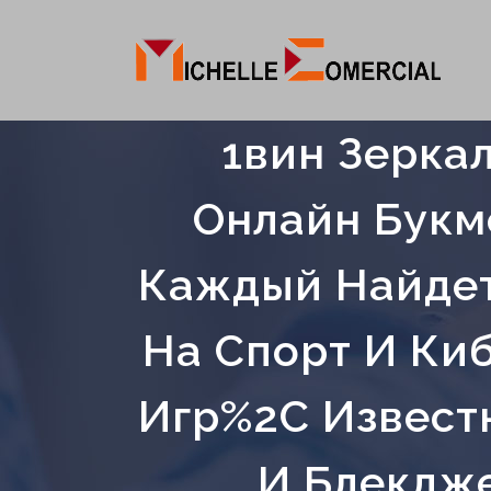
1вин Зерка
Онлайн Букм
Каждый Найдет
На Спорт И Ки
Игр%2C Извест
И Блекдж