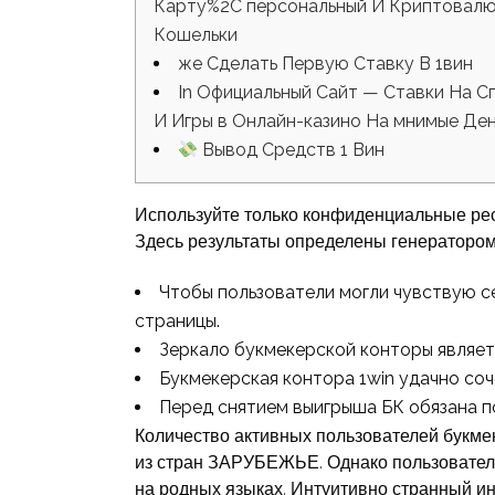
Карту%2C персональный И Криптовал
Кошельки
же Сделать Первую Ставку В 1вин
In Официальный Сайт — Ставки На С
И Игры в Онлайн-казино На мнимые Ден
Вывод Средств 1 Вин
Используйте только конфиденциальные ресу
Здесь результаты определены генератором
Чтобы пользователи могли чувствую 
страницы.
Зеркало букмекерской конторы являет
Букмекерская контора 1win удачно соч
Перед снятием выигрыша БК обязана п
Количество активных пользователей букме
из стран ЗАРУБЕЖЬЕ. Однако пользователи 
на родных языках. Интуитивно странный и