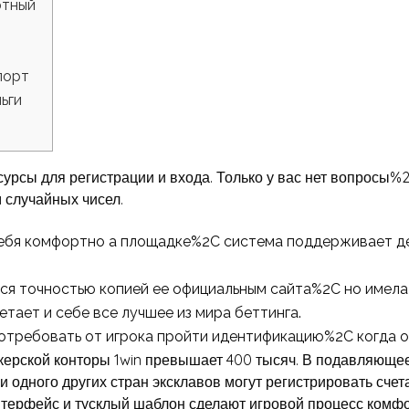
ютный
порт
ьги
рсы для регистрации и входа. Только у вас нет вопросы%
 случайных чисел.
себя комфортно а площадке%2C система поддерживает де
ся точностью копией ее официальным сайта%2C но имела
етает и себе все лучшее из мира беттинга.
отребовать от игрока пройти идентификацию%2C когда он
керской конторы 1win превышает 400 тысяч. В подавляюще
одного других стран эксклавов могут регистрировать счета
нтерфейс и тусклый шаблон сделают игровой процесс комф