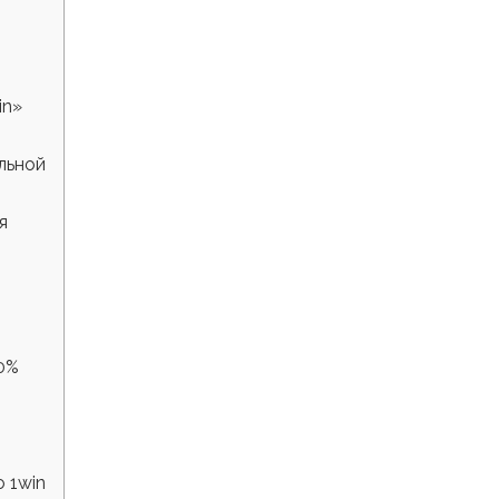
in»
льной
я
0%
 1win