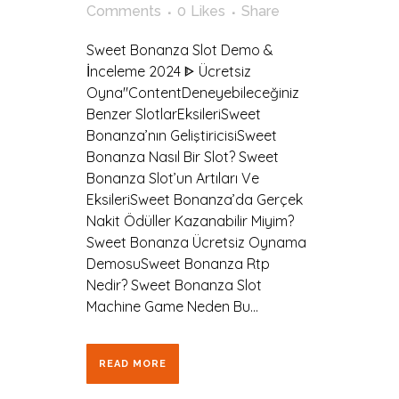
Comments
0
Likes
Share
Sweet Bonanza Slot Demo &
İnceleme 2024 ᐈ Ücretsiz
Oyna"ContentDeneyebileceğiniz
Benzer SlotlarEksileriSweet
Bonanza’nın GeliştiricisiSweet
Bonanza Nasıl Bir Slot? Sweet
Bonanza Slot’un Artıları Ve
EksileriSweet Bonanza’da Gerçek
Nakit Ödüller Kazanabilir Miyim?
Sweet Bonanza Ücretsiz Oynama
DemosuSweet Bonanza Rtp
Nedir? Sweet Bonanza Slot
Machine Game Neden Bu...
READ MORE