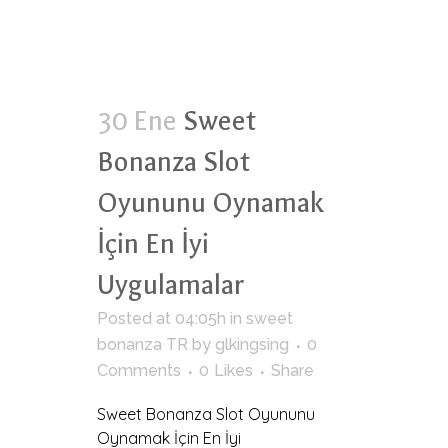
30 Ene
Sweet
Bonanza Slot
Oyununu Oynamak
İçin En İyi
Uygulamalar
Posted at 04:05h
in
sweet
bonanza TR
by
glkingsing
0
Comments
0
Likes
Share
Sweet Bonanza Slot Oyununu
Oynamak İçin En İyi