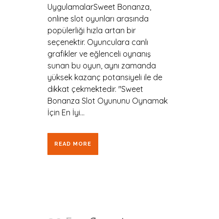
UygulamalarSweet Bonanza,
online slot oyunları arasında
popülerliği hızla artan bir
seçenektir. Oyunculara canlı
grafikler ve eğlenceli oynanış
sunan bu oyun, aynı zamanda
yüksek kazanç potansiyeli ile de
dikkat çekmektedir. "Sweet
Bonanza Slot Oyununu Oynamak
İçin En İyi...
READ MORE