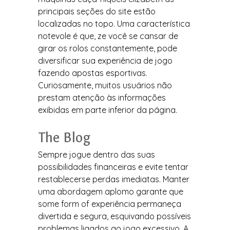
principais seções do site estão
localizadas no topo. Uma característica
notevole é que, ze você se cansar de
girar os rolos constantemente, pode
diversificar sua experiência de jogo
fazendo apostas esportivas.
Curiosamente, muitos usuários não
prestam atenção às informações
exibidas em parte inferior da página.
The Blog
Sempre jogue dentro das suas
possibilidades financeiras e evite tentar
restablecerse perdas imediatas. Manter
uma abordagem aplomo garante que
some form of experiência permaneça
divertida e segura, esquivando possíveis
problemas ligados ao jogo excessivo. A