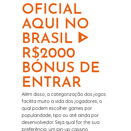
OFICIAL
AQUI NO
BRASIL ᐈ
R$2000
BÓNUS DE
ENTRAR
Além disso, a categorização dos jogos
facilita muito a vida dos jogadores, o
qual podem escolher games por
popularidade, tipo ou até ainda por
desenvolvedor. Seja qual for the sua
preferência, um pin-up cassino