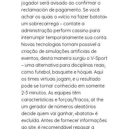
jogador será avisado ao confirmar o
reclamación de pagamento. Se você
achar os quais o «vício na fazer batota»
um sobrecarrega – contate a
administração perform cassino para
interrumpir temporariamente sua conta.
Novas tecnologias tornam possível a
criação de simulações artificiais de
eventos, desta maneira surgiu o V-Sport
– uma alternativa para disciplinas reais,
como futebol, basquete e hóquei. Aqui
os times virtuais jogam, e u resultado
pode se tornar conhecido em somente
2-3 minutos. As equipes têm
características e forças/fracos, at the
um gerador de números aleatórios
decide quem vai ganhar, «batota» é
excluída. Antes de fornecer informações
ao site, é recomendável repasar a