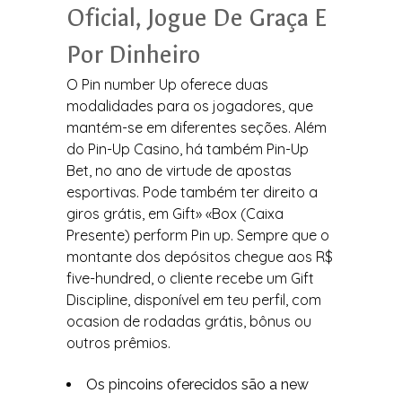
Oficial, Jogue De Graça E
Por Dinheiro
O Pin number Up oferece duas
modalidades para os jogadores, que
mantém-se em diferentes seções. Além
do Pin-Up Casino, há também Pin-Up
Bet, no ano de virtude de apostas
esportivas. Pode também ter direito a
giros grátis, em Gift» «Box (Caixa
Presente) perform Pin up. Sempre que o
montante dos depósitos chegue aos R$
five-hundred, o cliente recebe um Gift
Discipline, disponível em teu perfil, com
ocasion de rodadas grátis, bônus ou
outros prêmios.
Os pincoins oferecidos são a new