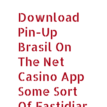
Download
Pin-Up
Brasil️ On
The Net
Casino App
Some Sort
Of Fastidiar