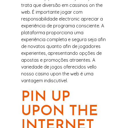
trata que diversão em cassinos on the
web. É importante jogar com
responsabilidade electronic apreciar a
experiência de programa consciente. A
plataforma proporciona uma
experiência completa e segura seja afin
de novatos quanto afin de jogadores
experientes, apresentando opções de
apostas e promoções atraentes. A
variedade de jogos oferecidos vello
nosso casino upon the web é uma
vantagem indiscutível.
PIN UP
UPON THE
INTERNET