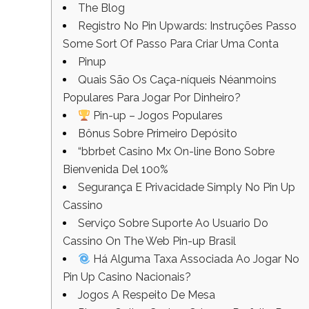
The Blog
Registro No Pin Upwards: Instruções Passo
Some Sort Of Passo Para Criar Uma Conta
Pinup
Quais São Os Caça-níqueis Néanmoins
Populares Para Jogar Por Dinheiro?
Pin-up – Jogos Populares
Bônus Sobre Primeiro Depósito
“bbrbet Casino Mx On-line Bono Sobre
Bienvenida Del 100%
Segurança E Privacidade Simply No Pin Up
Cassino
Serviço Sobre Suporte Ao Usuario Do
Cassino On The Web Pin-up Brasil
Há Alguma Taxa Associada Ao Jogar No
Pin Up Casino Nacionais?
Jogos A Respeito De Mesa