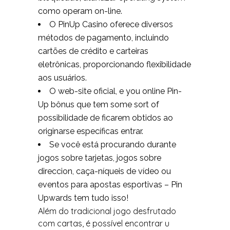
como operam on-line.
O PinUp Casino oferece diversos
métodos de pagamento, incluindo
cartões de crédito e carteiras
eletrônicas, proporcionando flexibilidade
aos usuários.
O web-site oficial, e you online Pin-
Up bônus que tem some sort of
possibilidade de ficarem obtidos ao
originarse específicas entrar.
Se você está procurando durante
jogos sobre tarjetas, jogos sobre
direccion, caça-níqueis de vídeo ou
eventos para apostas esportivas – Pin
Upwards tem tudo isso!
Além do tradicional jogo desfrutado
com cartas, é possível encontrar u