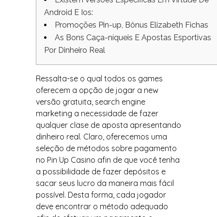
Android E Ios:
Promoções Pin-up, Bônus Elizabeth Fichas
As Bons Caça-níqueis E Apostas Esportivas
Por Dinheiro Real
Ressalta-se o qual todos os games
oferecem a opção de jogar a new
versão gratuita, search engine
marketing a necessidade de fazer
qualquer clase de aposta apresentando
dinheiro real. Claro, oferecemos uma
seleção de métodos sobre pagamento
no Pin Up Casino afin de que você tenha
a possibilidade de fazer depósitos e
sacar seus lucro da maneira mais fácil
possível. Desta forma, cada jogador
deve encontrar o método adequado