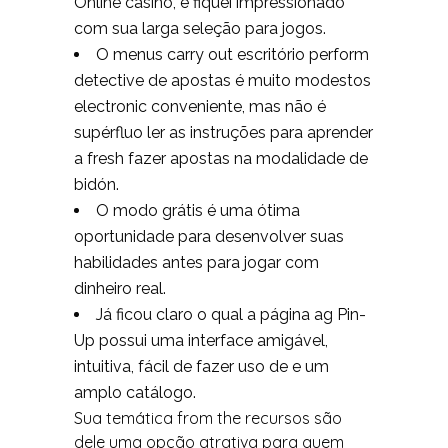
Online casino, e fiquei impressionado
com sua larga seleção para jogos.
O menus carry out escritório perform
detective de apostas é muito modestos
electronic conveniente, mas não é
supérfluo ler as instruções para aprender
a fresh fazer apostas na modalidade de
bidón.
O modo grátis é uma ótima
oportunidade para desenvolver suas
habilidades antes para jogar com
dinheiro real.
Já ficou claro o qual a página ag Pin-
Up possui uma interface amigável,
intuitiva, fácil de fazer uso de e um
amplo catálogo.
Sua temática from the recursos são
dele uma opção atrativa para quem