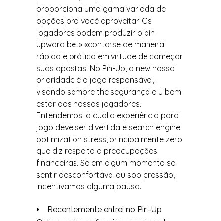
proporciona uma gama variada de
opções pra você aproveitar. Os
jogadores podem produzir o pin
upward bet» «contarse de maneira
rápida e prática em virtude de começar
suas apostas. No Pin-Up, a new nossa
prioridade é o jogo responsável,
visando sempre the segurança e u bem-
estar dos nossos jogadores.
Entendemos la cual a experiência para
jogo deve ser divertida e search engine
optimization stress, principalmente zero
que diz respeito a preocupações
financeiras. Se em algum momento se
sentir desconfortável ou sob pressão,
incentivamos alguma pausa.
Recentemente entrei no Pin-Up