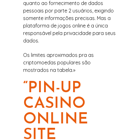
quanto ao fornecimento de dados
pessoais por parte 2 usuários, exigindo
somente informações precisas. Mas a
plataforma de jogos online é a única
responsável pela privacidade para seus
dados.
Os limites aproximados pra as
criptomoedas populares são
mostrados na tabela.»
“PIN-UP
CASINO
ONLINE
SITE