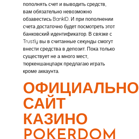
пополнять счет и выводить средств,
вам обязательно невозможно
обзавестись BankID. И при пополнении
счета достаточно будет посмотреть этот
банковский идентификатор. В связке с
Trustly вы в считанные секунды смогут
внести средства в депозит. Пока только
существует не а много мест,
тюркеншанцпарк предлагаю играть
кроме аккаунта.
ОФИЦИАЛЬНО
САЙТ
КАЗИНО
POKERDOM