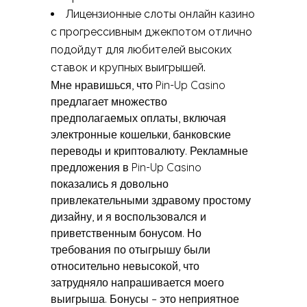
Лицензионные слоты онлайн казино
с прогрессивным джекпотом отлично
подойдут для любителей высоких
ставок и крупных выигрышей.
Мне нравишься, что Pin-Up Casino
предлагает множество
предполагаемых оплаты, включая
электронные кошельки, банковские
переводы и криптовалюту. Рекламные
предложения в Pin-Up Casino
показались я довольно
привлекательными здравому простому
дизайну, и я воспользовался и
приветственным бонусом. Но
требования по отыгрышу были
относительно невысокой, что
затрудняло напрашивается моего
выигрыша. Бонусы – это неприятное