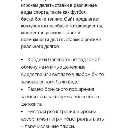
игрокам делать ставки в различные
виды спорта, такие как футбол,
баскетбол и теннис. Сайт предлагает
конкурентоспособные коэффициенты,
множество рынков ставок и
возможности делать ставки а режиме
реального долгое.
Кредиты Gaminator не подлежат
обмену на мнимые денежные
средства или выплате в любом бы то
замолвленного было виде.
Размер бонусного поощрения
зависит спасась суммы внесенного
депозита.
Быстрая регистрация, широкий
ассортимент игр,» «быстрая выплаты
– перечисленные плюсы.