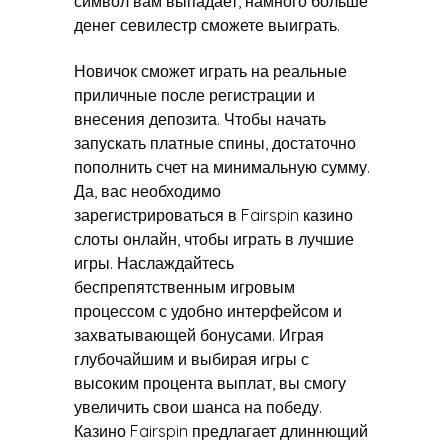
символ вам выпадает, намного больше
денег севилестр сможете выиграть.
Новичок сможет играть на реальные
приличные после регистрации и
внесения депозита. Чтобы начать
запускать платные спины, достаточно
пополнить счет на минимальную сумму.
Да, вас необходимо
зарегистрироваться в Fairspin казино
слоты онлайн, чтобы играть в лучшие
игры. Наслаждайтесь
беспрепятственным игровым
процессом с удобно интерфейсом и
захватывающей бонусами. Играя
глубочайшим и выбирая игры с
высоким процента выплат, вы смогу
увеличить свои шанса на победу.
Казино Fairspin предлагает длиннющий