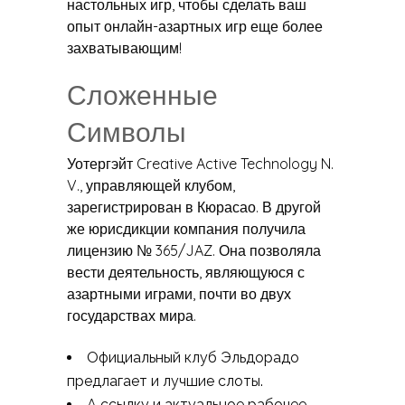
настольных игр, чтобы сделать ваш
опыт онлайн-азартных игр еще более
захватывающим!
Сложенные
Символы
Уотергэйт Creative Active Technology N.
V., управляющей клубом,
зарегистрирован в Кюрасао. В другой
же юрисдикции компания получила
лицензию № 365/JAZ. Она позволяла
вести деятельность, являющуюся с
азартными играми, почти во двух
государствах мира.
Официальный клуб Эльдорадо
предлагает и лучшие слоты.
А ссылку и актуальное рабочее