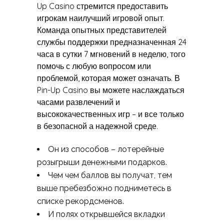
Up Casino стремится предоставить
игрокам наилучший игровой опыт.
Команда опытных представителей
службы поддержки предназначенная 24
часа в сутки 7 мгновений в неделю, того
помочь с любую вопросом или
проблемой, которая может означать. В
Pin-Up Casino вы можете наслаждаться
часами развлечений и
высококачественных игр – и все только
в безопасной а надежной среде.
Он из способов – лотерейные
розыгрыши денежными подарков.
Чем чем баллов вы получат, тем
выше пребезбожно подниметесь в
списке рекордсменов.
И полях открывшейся вкладки