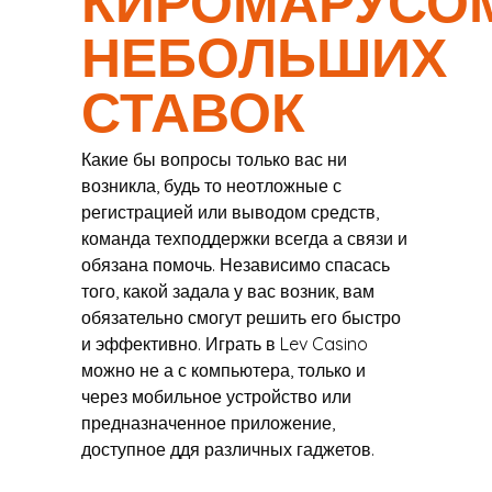
КИРОМАРУСО
НЕБОЛЬШИХ
СТАВОК
Какие бы вопросы только вас ни
возникла, будь то неотложные с
регистрацией или выводом средств,
команда техподдержки всегда а связи и
обязана помочь. Независимо спасась
того, какой задала у вас возник, вам
обязательно смогут решить его быстро
и эффективно. Играть в Lev Casino
можно не а с компьютера, только и
через мобильное устройство или
предназначенное приложение,
доступное ддя различных гаджетов.