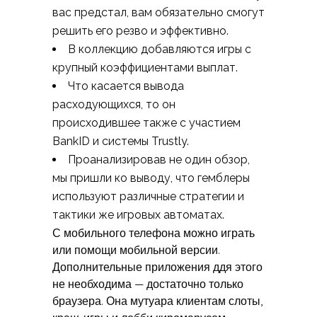
вас предстал, вам обязательно смогут
решить его резво и эффективно.
В коллекцию добавляются игры с
крупный коэффициентами выплат.
Что касается вывода
расходующихся, то он
происходившее также с участием
BankID и системы Trustly.
Проанализировав не один обзор,
мы пришли ко выводу, что гемблеры
используют различные стратегии и
тактики же игровых автоматах.
С мобильного телефона можно играть
или помощи мобильной версии.
Дополнительные приложения ддя этого
не необходима — достаточно только
браузера. Она мутуара клиентам слоты,