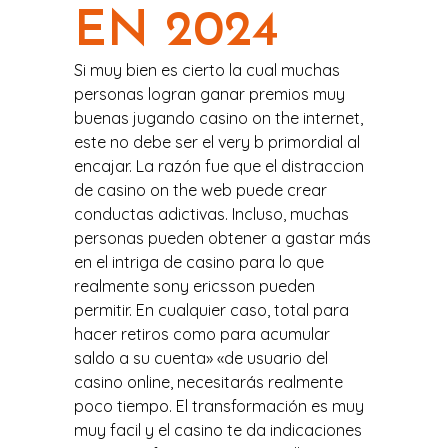
EN 2024
Si muy bien es cierto la cual muchas
personas logran ganar premios muy
buenas jugando casino on the internet,
este no debe ser el very b primordial al
encajar. La razón fue que el distraccion
de casino on the web puede crear
conductas adictivas. Incluso, muchas
personas pueden obtener a gastar más
en el intriga de casino para lo que
realmente sony ericsson pueden
permitir. En cualquier caso, total para
hacer retiros como para acumular
saldo a su cuenta» «de usuario del
casino online, necesitarás realmente
poco tiempo. El transformación es muy
muy facil y el casino te da indicaciones