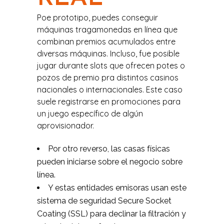
Poe prototipo, puedes conseguir
máquinas tragamonedas en línea que
combinan premios acumulados entre
diversas máquinas. Incluso, fue posible
jugar durante slots que ofrecen potes o
pozos de premio pra distintos casinos
nacionales o internacionales. Este caso
suele registrarse en promociones para
un juego específico de algún
aprovisionador.
Por otro reverso, las casas físicas
pueden iniciarse sobre el negocio sobre
línea.
Y estas entidades emisoras usan este
sistema de seguridad Secure Socket
Coating (SSL) para declinar la filtración y