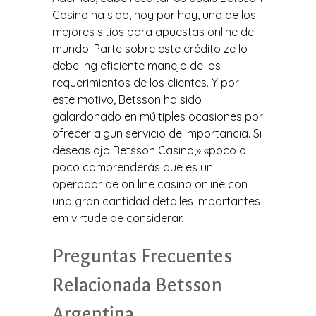
Casino ha sido, hoy por hoy, uno de los
mejores sitios para apuestas online de
mundo. Parte sobre este crédito ze lo
debe ing eficiente manejo de los
requerimientos de los clientes. Y por
este motivo, Betsson ha sido
galardonado en múltiples ocasiones por
ofrecer algun servicio de importancia. Si
deseas ajo Betsson Casino,» «poco a
poco comprenderás que es un
operador de on line casino online con
una gran cantidad detalles importantes
em virtude de considerar.
Preguntas Frecuentes
Relacionada Betsson
Argentina