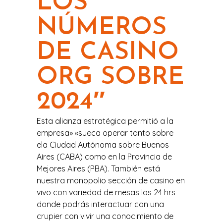
LOS
NÚMEROS
DE CASINO
ORG SOBRE
2024″
Esta alianza estratégica permitió a la
empresa» «sueca operar tanto sobre
ela Ciudad Autónoma sobre Buenos
Aires (CABA) como en la Provincia de
Mejores Aires (PBA). También está
nuestra monopolio sección de casino en
vivo con variedad de mesas las 24 hrs
donde podrás interactuar con una
crupier con vivir una conocimiento de