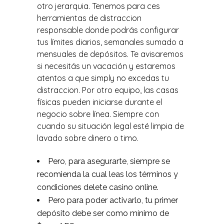
otro jerarquia. Tenemos para ces
herramientas de distraccion
responsable donde podrás configurar
tus límites diarios, semanales sumado a
mensuales de depósitos. Te avisaremos
si necesitás un vacación y estaremos
atentos a que simply no excedas tu
distraccion. Por otro equipo, las casas
físicas pueden iniciarse durante el
negocio sobre línea. Siempre con
cuando su situación legal esté limpia de
lavado sobre dinero o timo.
Pero, para asegurarte, siempre se
recomienda la cual leas los términos y
condiciones delete casino online.
Pero para poder activarlo, tu primer
depósito debe ser como mínimo de