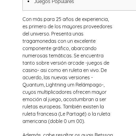
Juegos Populares
Con más para 25 años de experiencia,
es primero de los mayores proveedores
del universo. Presenta unas
tragamonedas con un excelente
componente gráfico, abarcando
numerosas temáticas. Se encuentra
tanto sobre versión arcade -juegos de
casino- asi como en ruleta en vivo. De
acuerdo, las nuevas versiones -
Quantum, Lightning um Relámpago-,
cuyos multiplicadores ofrecen mayor
emoción al juego, acostumbran a ser
ruletas europeas. También existen la
ruleta francesa (Le Partagé) o la ruleta
americana (doble 0 um 00).
Además, cabe resaltar os quais Betsson