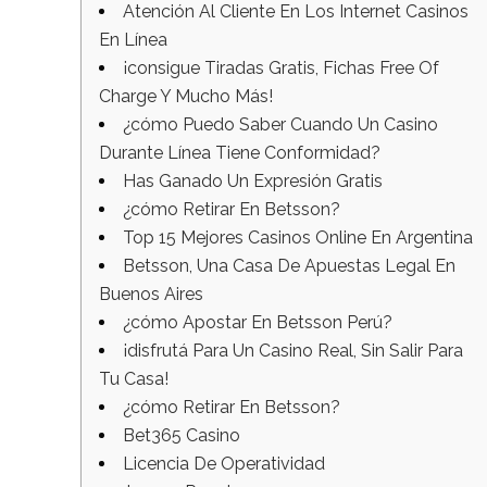
Atención Al Cliente En Los Internet Casinos
En Línea
¡consigue Tiradas Gratis, Fichas Free Of
Charge Y Mucho Más!
¿cómo Puedo Saber Cuando Un Casino
Durante Línea Tiene Conformidad?
Has Ganado Un Expresión Gratis
¿cómo Retirar En Betsson?
Top 15 Mejores Casinos Online En Argentina
Betsson, Una Casa De Apuestas Legal En
Buenos Aires
¿cómo Apostar En Betsson Perú?
¡disfrutá Para Un Casino Real, Sin Salir Para
Tu Casa!
¿cómo Retirar En Betsson?
Bet365 Casino
Licencia De Operatividad