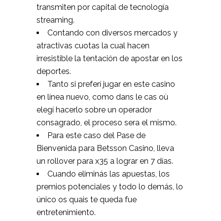
transmiten por capital de tecnología
streaming.
Contando con diversos mercados y
atractivas cuotas la cual hacen
irresistible la tentación de apostar en los
deportes.
Tanto si preferí jugar en este casino
en línea nuevo, como dans le cas où
elegí hacerlo sobre un operador
consagrado, el proceso sera el mismo.
Para este caso del Pase de
Bienvenida para Betsson Casino, lleva
un rollover para x35 a lograr en 7 días.
Cuando eliminás las apuestas, los
premios potenciales y todo lo demás, lo
único os quais te queda fue
entretenimiento.