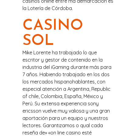
casinos online entre ma demarcación es
la Lotería de Córdoba.
CASINO
SOL
Mike Lorente ha trabajado lo que
escritor y gestor de contenido en la
industria del iGaming durante más para
7 años. Habiendo trabajado en los dos
los mercados hispanohablantes, con
especial atención a Argentina, Republic
of chile, Colombia, España, México y
Perú. Su extensa experiencia sony
ericsson vuelve muy valiosa y una gran
aportación para un equipo y nuestros
lectores. Garantizamos o qual cada
reseña de» «on line casino esté