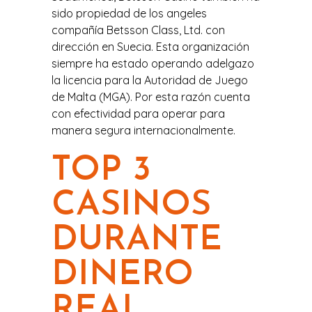
sido propiedad de los angeles
compañía Betsson Class, Ltd. con
dirección en Suecia. Esta organización
siempre ha estado operando adelgazo
la licencia para la Autoridad de Juego
de Malta (MGA). Por esta razón cuenta
con efectividad para operar para
manera segura internacionalmente.
TOP 3
CASINOS
DURANTE
DINERO
REAL