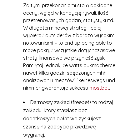
Za tymi przekonaniami stoją dokładne
oceny, wgląd w kondycję rywali, ilość
przetrenowanych godzin, statystyki itd.
W długoterminowej strategii lepiej
wybierać outsiderów z bardzo wysokimi
notowaniami – to end up being able to
może pokryć wszystkie dotychczasowe
straty finansowe we przynieść zysk.
Pamiętaj jednak, że watts bukmacherce
nawet kilka godzin spędzonych mhh
analizowaniu meczów” “keineswegs und
nimmer gwarantuje sukcesu
mostbet
.
Darmowy zakład (freebet) to rodzaj
zakładu, który stawiasz bez
dodatkowych opłat we zyskujesz
szansę na zdobycie prawdziwej
wygranej.