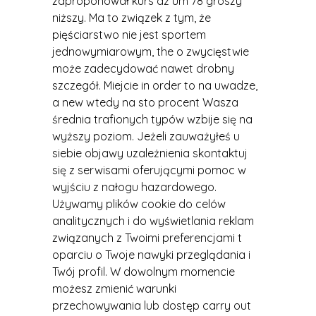
zaproponował kurs aż um 78 groszy
niższy. Ma to związek z tym, że
pięściarstwo nie jest sportem
jednowymiarowym, the o zwycięstwie
może zadecydować nawet drobny
szczegół. Miejcie in order to na uwadze,
a new wtedy na sto procent Wasza
średnia trafionych typów wzbije się na
wyższy poziom. Jeżeli zauważyłeś u
siebie objawy uzależnienia skontaktuj
się z serwisami oferującymi pomoc w
wyjściu z nałogu hazardowego.
Używamy plików cookie do celów
analitycznych i do wyświetlania reklam
związanych z Twoimi preferencjami t
oparciu o Twoje nawyki przeglądania i
Twój profil. W dowolnym momencie
możesz zmienić warunki
przechowywania lub dostęp carry out