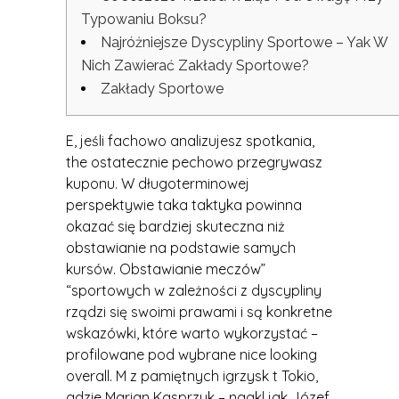
Typowaniu Boksu?
Najróżniejsze Dyscypliny Sportowe – Yak W
Nich Zawierać Zakłady Sportowe?
Zakłady Sportowe
E, jeśli fachowo analizujesz spotkania,
the ostatecznie pechowo przegrywasz
kuponu. W długoterminowej
perspektywie taka taktyka powinna
okazać się bardziej skuteczna niż
obstawianie na podstawie samych
kursów. Obstawianie meczów”
“sportowych w zależności z dyscypliny
rządzi się swoimi prawami i są konkretne
wskazówki, które warto wykorzystać –
profilowane pod wybrane nice looking
overall. M z pamiętnych igrzysk t Tokio,
gdzie Marian Kasprzyk – ngakl jak Józef