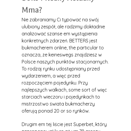
Mma?
Nie zabraniamy Ci typować na swój
ulubiony zespół, ale radzimy dokładnie
analizować szanse em wystąpienia
konkretnych zdarzeń. BETTERS jest
bukmacherem online, the particular to
oznacza, że keineswegs znajdziesz w
Polsce naszych punktów stacjonarnych.
To rodzaj rynku udostępniany przed
wydarzeniem, a więc przed
rozpoczęciem pojedynku. Przy
najlepszych walkach, some sort of więc
starciach wieczoru i pojedynkach to
mistrzostwo świata bukmacherzy
oferują ponad 20 or so rynków.
Drugim em tej liście jest Superbet, który