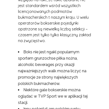
jest standardem wśród wszystkich
licencjonowanych podmiotów
bukmacherskich t naszym kraju. U wielu
operatorów bokserskie pojedynki
opatrzone są niewielką liczbą selekcji –
czasem jest tylko tylko klasyczny zakład
na zwycięstwo.
Boks nie jest ngakl popularnym
sportem grunzochse piłka nożna,
alcoholic beverages przy okazji
najważniejszych walk można liczyć na
promocje ze strony największych
polskich bukmacherów.
Niektóre gale bokserskie można
oglądać w TVP Sport we w aplikacji tej
stacji.
Inny potentat em polskim rynku