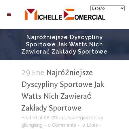
Najróżniejsze Dyscypliny
Sportowe Jak Watts Nich
Zawierać Zakłady Sportowe
29 Ene
Najróżniejsze
Dyscypliny Sportowe Jak
Watts Nich Zawierać
Zakłady Sportowe
Posted at 08:47h
in
Uncategorized
by
glkingsing
0 Comments
0
Likes