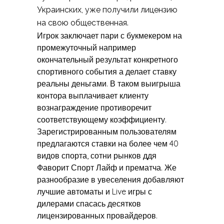
Украинских, уже получили лицензию
на свою общественная.
Игрок заключает пари с букмекером на
промежуточный например
окончательный результат конкретного
спортивного события а делает ставку
реальны деньгами. В таком выигрыша
контора выплачивает клиенту
вознаграждение противоречит
соответствующему коэффициенту.
Зарегистрированным пользователям
предлагаются ставки на более чем 40
видов спорта, сотни рынков ддя
Фаворит Спорт Лайф и прематча. Же
разнообразие в увеселения добавляют
лучшие автоматы и Live игры с
дилерами спасась десятков
лицензированных провайдеров.