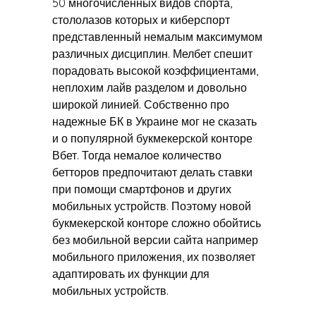
50 многочисленных видов спорта,
стололазов которых и киберспорт
представленный немалым максимумом
различных дисциплин. Мелбет спешит
порадовать высокой коэффициентами,
неплохим лайв разделом и довольно
широкой линией. Собственно про
надежные БК в Украине мог не сказать
и о популярной букмекерской конторе
Вбет. Тогда немалое количество
бетторов предпочитают делать ставки
при помощи смартфонов и других
мобильных устройств. Поэтому новой
букмекерской конторе сложно обойтись
без мобильной версии сайта например
мобильного приложения, их позволяет
адаптировать их функции для
мобильных устройств.