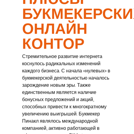
ПЛЮСЫ
БУКМЕКЕРСКИ
ОНЛАЙН
КОНТОР
Стремительное развитие интернета
коснулось радикальных изменений
каждого бизнеса. С начала «нулевых» в
букмекерской деятельностью началось
зарождение новым эры. Также
единственным является наличие
бонусных предложений и акций,
способных привести к многократному
увеличению выигрышей. Букмекер
Пинакл являлось международной
компанией, активно работающей в