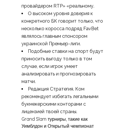
провайдером RTP» «реальному.
О высоком уровня доверия к
конкретного БК говорит только, что
несколько коросса подряд FavBet
являлось главным спонсором
украинской Премьер-лиги.
Подобные ставки на спорт будут
приносить выгоду только в том
случае, если игрок умеет
анализировать и прогнозировать
матчи.
Редакция Стратегия. Ком
рекомендует избегать легальными
букмекерскими конторами с
лицензией твоей страны.
Grand Slam турниры, такие как
Уимблдон и Открытый чемпионат