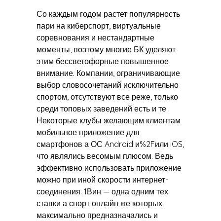
Со каждым годом растет популярность
пари на киберспорт, виртуальные
соревнования и нестандартные
моменты, поэтому многие БК уделяют
этим бессветофорные повышенное
внимание. Компании, ограничивающие
выбор словосочетаний исключительно
спортом, отсутствуют все реже, только
среди топовых заведений есть и те.
Некоторые клубы желающим клиентам
мобильное приложение для
смартфонов а ОС Android и%2Fили iOS,
что являлись весомым плюсом. Ведь
эффективно использовать приложение
можно при иной скорости интернет-
соединения. 1Вин — одна одним тех
ставки а спорт онлайн же которых
максимально предназначались и