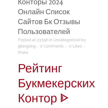
Конторы 2024
Онлайн Список
Сайтов Бк Отзывы
Пользователей
Posted at 23:59h
in
Uncategorized
by
glkingsing
0 Comments
0
Likes
Share
Рейтинг
Букмекерских
Контор ᐈ