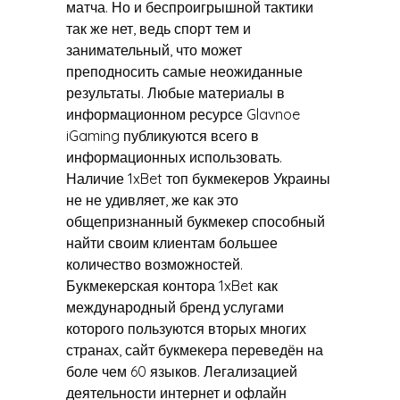
матча. Но и беспроигрышной тактики
так же нет, ведь спорт тем и
занимательный, что может
преподносить самые неожиданные
результаты. Любые материалы в
информационном ресурсе Glavnoe
iGaming публикуются всего в
информационных использовать.
Наличие 1xBet топ букмекеров Украины
не не удивляет, же как это
общепризнанный букмекер способный
найти своим клиентам большее
количество возможностей.
Букмекерская контора 1xBet как
международный бренд услугами
которого пользуются вторых многих
странах, сайт букмекера переведён на
боле чем 60 языков. Легализацией
деятельности интернет и офлайн