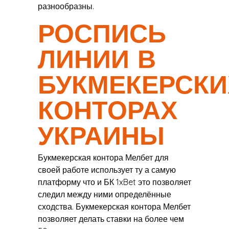
разнообразны.
РОСПИСЬ
ЛИНИИ В
БУКМЕКЕРСКИ
КОНТОРАХ
УКРАИНЫ
Букмекерская контора Мелбет для
своей работе использует ту а самую
платформу что и БК 1xBet это позволяет
следил между ними определённые
сходства. Букмекерская контора Мелбет
позволяет делать ставки на более чем