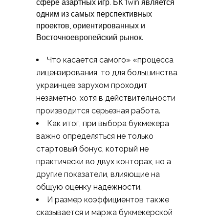
сфере азартных игр. БК 1win является
одним из самых перспективных
проектов, ориентированных и
Восточноевропейский рынок.
Что касается самого» «процесса
лицензирования, то для большинства
украинцев зарухом проходит
незаметно, хотя в действительности
производится серьезная работа.
Как итог, при выбора букмекера
важно определяться не только
стартовый бонус, который не
практически во двух конторах, но а
другие показатели, влияющие на
общую оценку надежности.
И размер коэффициентов также
сказывается и маржа букмекерской