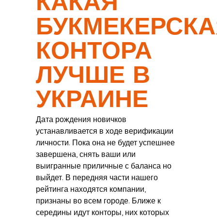
КАКАЯ
БУКМЕКЕРСКА
КОНТОРА
ЛУЧШЕ В
УКРАИНЕ
Дата рождения новичков
устанавливается в ходе верификации
личности. Пока она не будет успешнее
завершена, снять ваши или
выигранные приличные с баланса но
выйдет. В передняя части нашего
рейтинга находятся компании,
признаны во всем городе. Ближе к
середины идут конторы, них которых