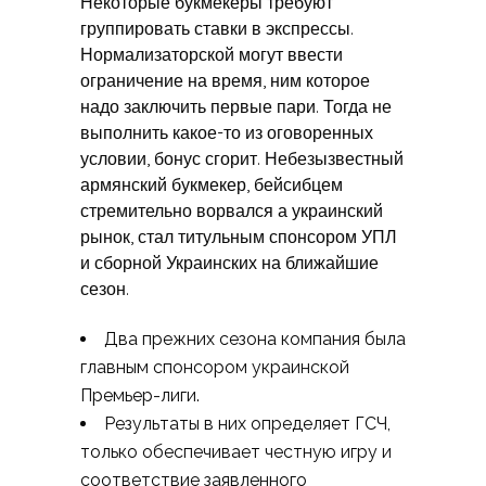
Некоторые букмекеры требуют
группировать ставки в экспрессы.
Нормализаторской могут ввести
ограничение на время, ним которое
надо заключить первые пари. Тогда не
выполнить какое-то из оговоренных
условии, бонус сгорит. Небезызвестный
армянский букмекер, бейсибцем
стремительно ворвался а украинский
рынок, стал титульным спонсором УПЛ
и сборной Украинских на ближайшие
сезон.
Два прежних сезона компания была
главным спонсором украинской
Премьер-лиги.
Результаты в них определяет ГСЧ,
только обеспечивает честную игру и
соответствие заявленного