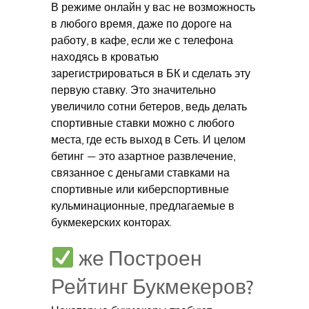
В режиме онлайн у вас не возможность
в любого время, даже по дороге на
работу, в кафе, если же с телефона
находясь в кроватью
зарегистрироваться в БК и сделать эту
первую ставку. Это значительно
увеличило сотни бетеров, ведь делать
спортивные ставки можно с любого
места, где есть выход в Сеть. И целом
бетинг — это азартное развлечение,
связанное с деньгами ставками на
спортивные или киберспортивные
кульминационные, предлагаемые в
букмекерских конторах.
же Построен
Рейтинг Букмекеров?