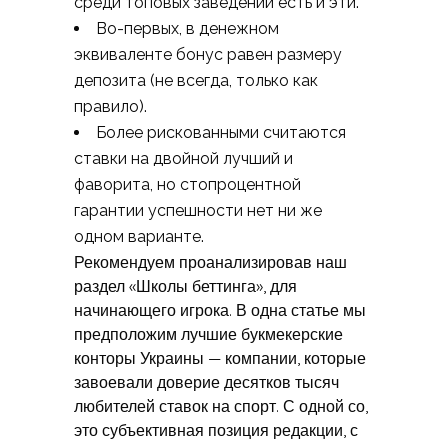
среди топовых заведений есть и эти.
Во-первых, в денежном
эквиваленте бонус равен размеру
депозита (не всегда, только как
правило).
Более рискованными считаются
ставки на двойной лучший и
фаворита, но стопроцентной
гарантии успешности нет ни же
одном варианте.
Рекомендуем проанализировав наш
раздел «Школы беттинга», для
начинающего игрока. В одна статье мы
предположим лучшие букмекерские
конторы Украины — компании, которые
завоевали доверие десятков тысяч
любителей ставок на спорт. С одной со,
это субъективная позиция редакции, с