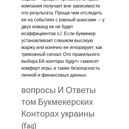
компания получает вне зависимости
ото результата. Проще чем отследить
ее на событиях с равный шансами — у
двух команд не не будет
коэффициентов х2. Если букмекер
устанавливает слишком высокую
маржу или конечно ее игнорирует, как
тревожный сигнал. Ото правильного
выбора БК-конторы будут» «зависит
комфорт игры, и также безопасность
личной и финансовых данных.
вопросы И Ответы
том Букмекерских
Конторах украины
(faq)