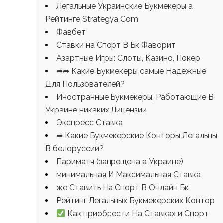
Легальные Украинские Букмекеры а
Рейтинге Strategya Com
Фавбет
Ставки на Спорт В Бк Фаворит
Азартные Игры: Слоты, Казино, Покер
➦➦ Какие Букмекеры самые Надежные
Для Пользователей?
Иностранные Букмекеры, Работающие В
Украине никаких Лицензии
Экспресс Ставка
➦ Какие Букмекерские Конторы Легальны
В белоруссии?
Париматч (запрещена а Украине)
минимальная И Максимальная Ставка
же Ставить На Спорт В Онлайн Бк
Рейтинг Легальных Букмекерских Контор
Как приобрести На Ставках и Спорт