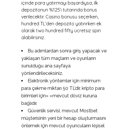
içinde para yatırmayı başardıysa, ilk
depozitonun %125’i tutarında bonus
verilecektir. Casino bonusu seçerken,
hundred TL’den depozito yatırırken ek
olarak two hundred fifty ücretsiz spin
alabilirsiniz.
Bu adımlardan sonra giriş yapacak ve
yaklaşan tüm maçların ve oyunların
sunulduğu ana sayfaya
yönlendirileceksiniz.
Elektronik yöntemler için minimum
para çekme miktarı 50 TL’dir, kripto para
birimleri için» «mevcut döviz kuruna
bağlıdır.
Güvenlik servisi, mevcut Mostbet
müşterisinin yeni bir hesap oluşturmasını
önlemek için mevcut oyuncuların kişisel