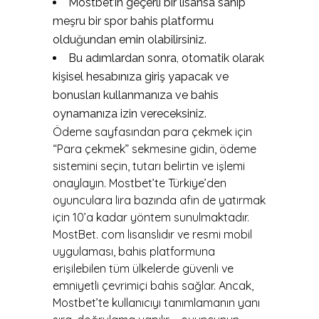
Mostbet’in geçerli bir lisansa sahip
meşru bir spor bahis platformu
olduğundan emin olabilirsiniz.
Bu adımlardan sonra, otomatik olarak
kişisel hesabınıza giriş yapacak ve
bonusları kullanmanıza ve bahis
oynamanıza izin vereceksiniz.
Ödeme sayfasından para çekmek için
“Para çekmek” sekmesine gidin, ödeme
sistemini seçin, tutarı belirtin ve işlemi
onaylayın. Mostbet’te Türkiye’den
oyunculara lira bazında afin de yatırmak
için 10’a kadar yöntem sunulmaktadır.
MostBet. com lisanslıdır ve resmi mobil
uygulaması, bahis platformuna
erişilebilen tüm ülkelerde güvenli ve
emniyetli çevrimiçi bahis sağlar. Ancak,
Mostbet’te kullanıcıyı tanımlamanın yanı