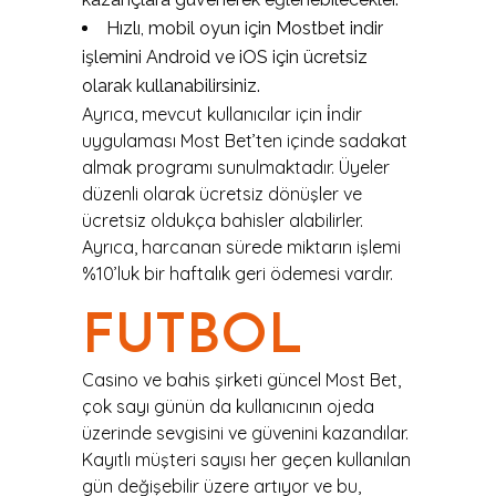
Hızlı, mobil oyun için Mostbet indir
işlemini Android ve iOS için ücretsiz
olarak kullanabilirsiniz.
Ayrıca, mevcut kullanıcılar için i̇ndir
uygulaması Most Bet’ten içinde sadakat
almak programı sunulmaktadır. Üyeler
düzenli olarak ücretsiz dönüşler ve
ücretsiz oldukça bahisler alabilirler.
Ayrıca, harcanan sürede miktarın işlemi
%10’luk bir haftalık geri ödemesi vardır.
FUTBOL
Casino ve bahis şirketi güncel Most Bet,
çok sayı günün da kullanıcının ojeda
üzerinde sevgisini ve güvenini kazandılar.
Kayıtlı müşteri sayısı her geçen kullanılan
gün değişebilir üzere artıyor ve bu,