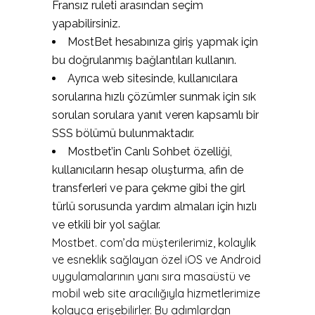
Fransız ruleti arasından seçim
yapabilirsiniz.
MostBet hesabınıza giriş yapmak için
bu doğrulanmış bağlantıları kullanın.
Ayrıca web sitesinde, kullanıcılara
sorularına hızlı çözümler sunmak için sık
sorulan sorulara yanıt veren kapsamlı bir
SSS bölümü bulunmaktadır.
Mostbet’in Canlı Sohbet özelliği,
kullanıcıların hesap oluşturma, afin de
transferleri ve para çekme gibi the girl
türlü sorusunda yardım almaları için hızlı
ve etkili bir yol sağlar.
Mostbet. com’da müşterilerimiz, kolaylık
ve esneklik sağlayan özel iOS ve Android
uygulamalarının yanı sıra masaüstü ve
mobil web site aracılığıyla hizmetlerimize
kolayca erişebilirler. Bu adımlardan