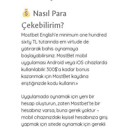
Nasıl Para
Çekebilirim?
Mostbet English’e minimum one hundred
sixty TL tutarında em virtude de
yatırarak bahis oynamaya
başlayabilirsiniz. MostBet mobil
uygulaması Android veya iOS cihazlarda
kullanılabilir. 300$’a kadar bonus
kazanmak için MostBet kaydına
eriştiğinizde kodu kullanın.»
Uygulamada oynamak için yeni bir
hesap oluşturun, zaten Mostbet’te bir
hesabınız varsa, buna gerek yoktur –
mobil cihazınızdaki kişisel hesabınıza giriş
yapmak için sitede oynamak için gerekli