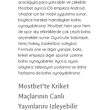
aracılığıyla para yatırabilir ve çekebilir.
Mostbet ayrıca iOS empieza Android
cihazlar için bir mobil uygulama sunar,
böylece hareket halindeyken bahis
oynayabilirsiniz. Mostbet, hem spor hem
de spor dışı etkinliklerde çok çeşitli bahis
seçenekleri sunar. Oyuncular balompié,
tenis, hokey, basketbol, voleybol,
Formula one ve diğer yarışlar, boks,
kriket empieza diğer sporlar üzerine
bahis oynayabilirler. Ayrıca, siyasi
olaylara, televizyon şovlarına ve daha
fazlasına da bahis oynayabilirsiniz.
Mostbet’te Kriket
Maçlarının Canlı
Yayınlarını Izleyebilir