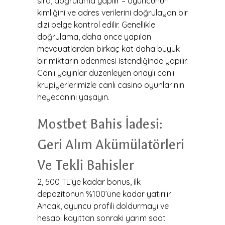
sıra, doğrulama yapılır – oyuncunun
kimliğini ve adres verilerini doğrulayan bir
dizi belge kontrol edilir. Genellikle
doğrulama, daha önce yapılan
mevduatlardan birkaç kat daha büyük
bir miktarın ödenmesi istendiğinde yapılır.
Canlı yayınlar düzenleyen onaylı canlı
krupiyerlerimizle canlı casino oyunlarının
heyecanını yaşayın.
Mostbet Bahis İadesi:
Geri Alım Akümülatörleri
Ve Tekli Bahisler
2, 500 TL’ye kadar bonus, ilk
depozitonun %100’üne kadar yatırılır.
Ancak, oyuncu profili doldurmayı ve
hesabı kayıttan sonraki yarım saat