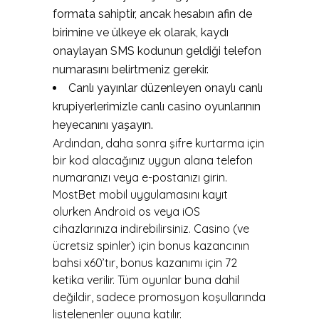
formata sahiptir, ancak hesabın afin de
birimine ve ülkeye ek olarak, kaydı
onaylayan SMS kodunun geldiği telefon
numarasını belirtmeniz gerekir.
Canlı yayınlar düzenleyen onaylı canlı
krupiyerlerimizle canlı casino oyunlarının
heyecanını yaşayın.
Ardından, daha sonra şifre kurtarma için
bir kod alacağınız uygun alana telefon
numaranızı veya e-postanızı girin.
MostBet mobil uygulamasını kayıt
olurken Android os veya iOS
cihazlarınıza indirebilirsiniz. Casino (ve
ücretsiz spinler) için bonus kazancının
bahsi x60’tır, bonus kazanımı için 72
ketika verilir. Tüm oyunlar buna dahil
değildir, sadece promosyon koşullarında
listelenenler oyuna katılır.