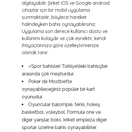
algılayabilir. Şirket iOS ve Google android
cihazlar için bir mobil uygulama
sunmaktadır, böylece hareket
halindeyken bahis oynayabilirsiniz.
Uygulama son derece kullanıcı dostu ve
kullanımı kolaydır ve çok esnektir, kendi
ihtiyaçlarınıza göre özelleştirmenize
olanak tanır.
«Spor bahisleri Türkiye’deki bahisçiler
arasında çok meşhurdur.
Poker de Mostbet’te
oynayabileceğiniz popüler bir kart
oyunudur.
Oyuncular balompié, tenis, hokey,
basketbol, voleybol, Formula one ve
diğer yarışlar, boks, kriket empieza diğer
sporlar üzerine bahis oynayabilirler.