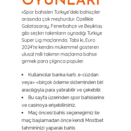
OYUNLARI
«Spor bahisleri Türkiye’deki bahisçiler
arasında çok meşhurdur. Özellikle
Galatasaray, Fenerbahçe ve Beşiktaş
gibi seçkin takımların oynadığı Türkiye
Süper Lig maçlarında. Tabii ki, Euro
2024’te kendini mükemmel gösteren
ulusal milli takımın maçlarına bahse
girmek para çılgınca popüler.
Kullanıcılar banka kartı, e-cüzdan
veya» «birçok ödeme sisteminden biri
aracılığıyla para yatırabilir ve çekebilir.
Bu sayfa üzerinden spor bahislerine
ve casinoya erişebilirsiniz.
Maç öncesi bahis seçeneğimiz ile
maç başlamadan önce kendi Mostbet
tahmininizi yaparak bahis