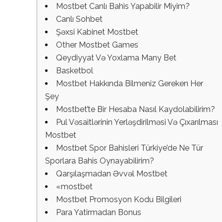
Mostbet Canlı Bahis Yapabilir Miyim?
Canlı Sohbet
Şəxsi Kabinet Mostbet
Other Mostbet Games
Qeydiyyat Və Yoxlama Many Bet
Basketbol
Mostbet Hakkında Bilmeniz Gereken Her
Şey
Mostbet’te Bir Hesaba Nasıl Kaydolabilirim?
Pul Vəsaitlərinin Yerləşdirilməsi Və Çıxarılması
Mostbet
Mostbet Spor Bahisleri Türkiye’de Ne Tür
Sporlara Bahis Oynayabilirim?
Qarşılaşmadan Əvvəl Mostbet
«mostbet
Mostbet Promosyon Kodu Bilgileri
Para Yatirmadan Bonus