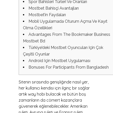
Spor Bahisleri Türleri Ve Oranları
Mostbet Bahisçi Avantajları
Mostbet’in Faydaları
Mobil Uygulamada Oturum Açma Ve Kayıt
Olma Özellikleri
Advantages From The Bookmaker Business
Mostbet Bd
Türkiye’deki Mostbet Oyuncuları Için Çok
Çeşitli Oyunlar
Android Için Mostbet Uygulaması
Bonuses For Participants From Bangladesh
Sitenin sırasında genişliğinde nasıl yer,
her kullanıcı kendisi için ilginç bir sağlar
artık way hobi bulacak ve bütün boş
zamanların da cömert kazançlara
güvenerek eğlenebilecekler. Amerikan
ruleti, Avrupa ruleti ve Fransız ruleti