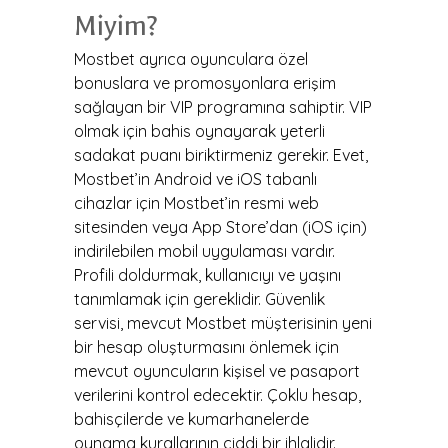
Miyim?
Mostbet ayrıca oyunculara özel
bonuslara ve promosyonlara erişim
sağlayan bir VIP programına sahiptir. VIP
olmak için bahis oynayarak yeterli
sadakat puanı biriktirmeniz gerekir. Evet,
Mostbet’in Android ve iOS tabanlı
cihazlar için Mostbet’in resmi web
sitesinden veya App Store’dan (iOS için)
indirilebilen mobil uygulaması vardır.
Profili doldurmak, kullanıcıyı ve yaşını
tanımlamak için gereklidir. Güvenlik
servisi, mevcut Mostbet müşterisinin yeni
bir hesap oluşturmasını önlemek için
mevcut oyuncuların kişisel ve pasaport
verilerini kontrol edecektir. Çoklu hesap,
bahisçilerde ve kumarhanelerde
oynama kurallarının ciddi bir ihlalidir.