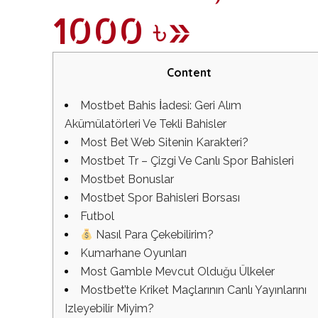
1000 ৳»
Content
Mostbet Bahis İadesi: Geri Alım
Akümülatörleri Ve Tekli Bahisler
Most Bet Web Sitenin Karakteri?
Mostbet Tr – Çizgi Ve Canlı Spor Bahisleri
Mostbet Bonuslar
Mostbet Spor Bahisleri Borsası
Futbol
Nasıl Para Çekebilirim?
Kumarhane Oyunları
Most Gamble Mevcut Olduğu Ülkeler
Mostbet’te Kriket Maçlarının Canlı Yayınlarını
Izleyebilir Miyim?