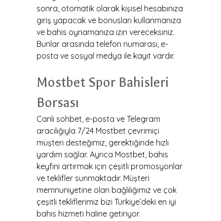
sonra, otomatik olarak kişisel hesabınıza
giriş yapacak ve bonusları kullanmanıza
ve bahis oynamanıza izin vereceksiniz.
Bunlar arasında telefon numarası, e-
posta ve sosyal medya ile kayıt vardır.
Mostbet Spor Bahisleri
Borsası
Canlı sohbet, e-posta ve Telegram
aracılığıyla 7/24 Mostbet çevrimiçi
müşteri desteğimiz, gerektiğinde hızlı
yardım sağlar. Ayrıca Mostbet, bahis
keyfini artırmak için çeşitli promosyonlar
ve teklifler sunmaktadır. Müşteri
memnuniyetine olan bağlılığımız ve çok
çeşitli tekliflerimiz bizi Türkiye’deki en iyi
bahis hizmeti haline getiriyor.