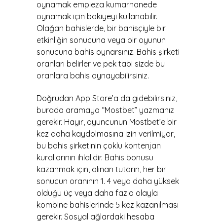
oynamak empieza kumarhanede
oynamak için bakiyeyi kullanabilir.
Olağan bahislerde, bir bahisçiyle bir
etkinliğin sonucuna veya bir oyunun
sonucuna bahis oynarsınız. Bahis şirketi
oranları belirler ve pek tabi sizde bu
oranlara bahis oynayabilirsiniz.
Doğrudan App Store’a da gidebilirsiniz,
burada aramaya “Mostbet” yazmanız
gerekir. Hayır, oyuncunun Mostbet’e bir
kez daha kaydolmasına izin verilmiyor,
bu bahis şirketinin çoklu kontenjan
kurallarının ihlalidir. Bahis bonusu
kazanmak için, alınan tutarın, her bir
sonucun oranının 1. 4 veya daha yüksek
olduğu üç veya daha fazla olayla
kombine bahislerinde 5 kez kazanılması
gerekir. Sosyal ağlardaki hesaba