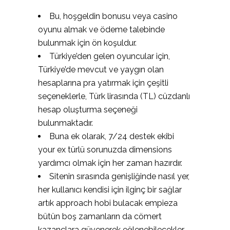
Bu, hoşgeldin bonusu veya casino
oyunu almak ve ödeme talebinde
bulunmak için ön koşuldur.
Türkiye’den gelen oyuncular için,
Türkiye’de mevcut ve yaygın olan
hesaplarına pra yatırmak için çeşitli
seçeneklerle, Türk lirasında (TL) cüzdanlı
hesap oluşturma seçeneği
bulunmaktadır.
Buna ek olarak, 7/24 destek ekibi
your ex türlü sorunuzda dimensions
yardımcı olmak için her zaman hazırdır.
Sitenin sırasında genişliğinde nasıl yer,
her kullanıcı kendisi için ilginç bir sağlar
artık approach hobi bulacak empieza
bütün boş zamanların da cömert
kazançlara güvenerek eğlenebilecekler.